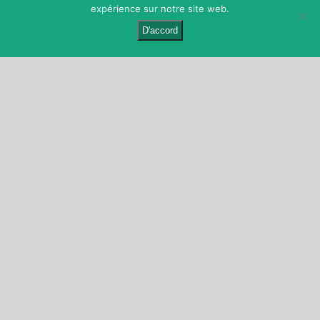
expérience sur notre site web.
D'accord
ENVISAGEZ-VOUS DE DEVENIR
ÉTUDIANT ?
S’INSCRIRE À
L’ÉCOLE LES
CÈDRES
Suite à votre demande
d’inscription, nous prendrons
directement contact avec vous